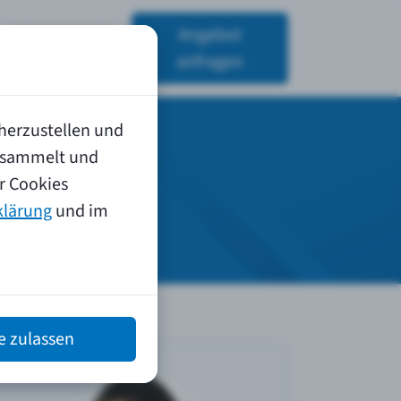
+49 9126 2611-
Angebot
0
anfragen
herzustellen und
gesammelt und
r Cookies
klärung
und im
le zulassen