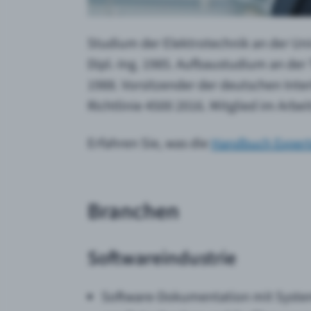
Studium der Elektrotechnik an der Uni
Dipl.-Ing. 1985. Aufbaustudium an der 
1988. Vorsitzender der deutschen Inte
Richtlinie 4500 2016. Mitglied im Arbe
Erfahren Sie, was die
Handbuch Exper
Branchen
Softwareindustrie
Software-Dokumentation mit System