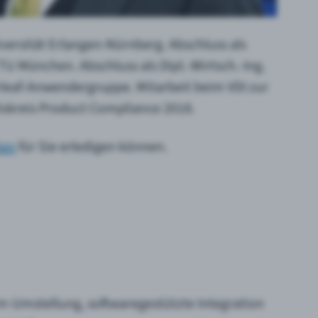
versität Erlangen-Nürnberg. Abschluss als
TU München. Abschluss als Dipl.-Wirtsch.-Ing.
rleaf-Anwendergruppe. Mitarbeit beim VDI zur
itskreis Product Compliance 2018.
ten
für Sie erledigen können.
-Umstellung, softwaregestützte Integration