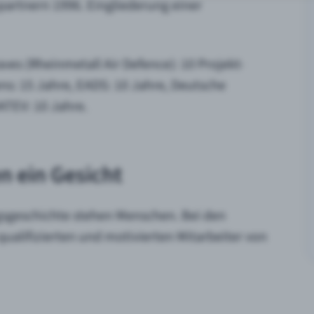
rtnern 1996. Eingliederung einer
ves (Rheinmetall Air Defence): 10 Projekt-
s: 15 Jahre, EADS: 10 Jahre, Deutsche
ATEV: 10 Jahre.
n ein Gesicht
gsgeschichte stehen Menschen. Bei den
ualifizierten und motivierten Mitarbeiter von