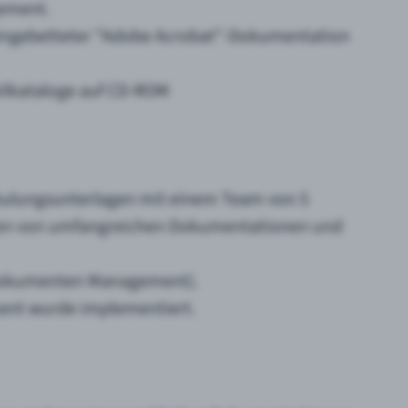
ement.
 eingebetteter "Adobe Acrobat"-Dokumentation
eilkataloge auf CD-ROM
ulungsunterlagen mit einem Team von 5
inen von umfangreichen Dokumentationen und
 Dokumenten Management).
nt wurde implementiert.