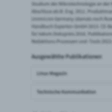
Studium der Mikrotechnologie an der
Abschluss als B. Eng. 2011. Produktma
Unimicron Germany (damals noch Ruwel 
Handbuch Experten GmbH 2013. CE-Beau
für tekom Dokupreis 2016. Publikation
Redaktions-Prozessen und -Tools 2023
Ausgewählte Publikationen
Linux Magazin
Technische Kommunikation