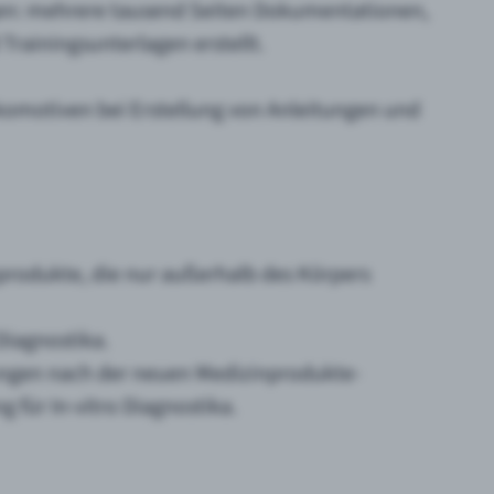
n: mehrere tausend Seiten Dokumentationen,
Trainingsunterlagen erstellt.
komotiven bei Erstellung von Anleitungen und
rodukte, die nur außerhalb des Körpers
Diagnostika.
ngen nach der neuen Medizinprodukte-
für In-vitro Diagnostika.