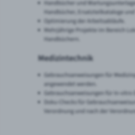
Handbücher und Wartungsunterlage
Handbücher, Ersatzteilkataloge und 
Optimierung der Arbeitsabläufe.
Mehrjährige Projekte im Bereich Lo
Handbüchern.
Medizintechnik
Gebrauchsanweisungen für Medizinp
angewendet werden.
Gebrauchsanweisungen für In-vitro 
Doku-Checks für Gebrauchsanweisu
Verordnung und nach der Verordnung 