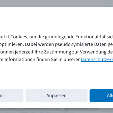
(current)
Wissen
Blog
Unternehmen
1
Suche
utzt Cookies, um die grundlegende Funktionalität sic
u optimieren. Dabei werden pseudonymisierte Daten 
können jederzeit Ihre Zustimmung zur Verwendung de
re Informationen finden Sie in unserer
Datenschutzer
en
Anpassen
Al
h Experten GmbH 1987. Entwicklung einer
TECHNISCHE DOKUMENTATION" gemeinsam mit