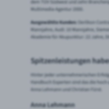
dem TÜV Südwest und zehn Branchenpa
Multimedia-Agentur 2000.
Ausgewählte Kunden:
Oerlikon Contra
Mannjahre, Audi: 10 Mannjahre, Siemen
Akademie für Akupunktur: 22 Jahre, D
Spitzenleistungen habe
Hinter jeder unternehmerischen Erfol
Handbuch Experten sind das die hoch q
Anna Lehmann und Christian Fürst.
Anna Lehmann