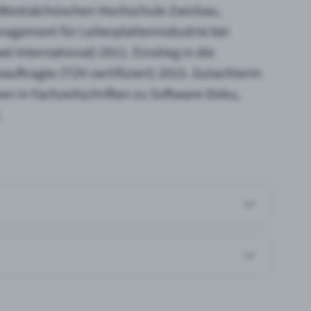
 Westsächsischen Hochschule Zwickau,
nagement für Leiterplattenindustrie bei
International) 2011. Einstieg in die
ftragte (TÜV-zertifiziert) 2015. Gutachterin
en in Fachzeitschriften zu Software-Doku,
.