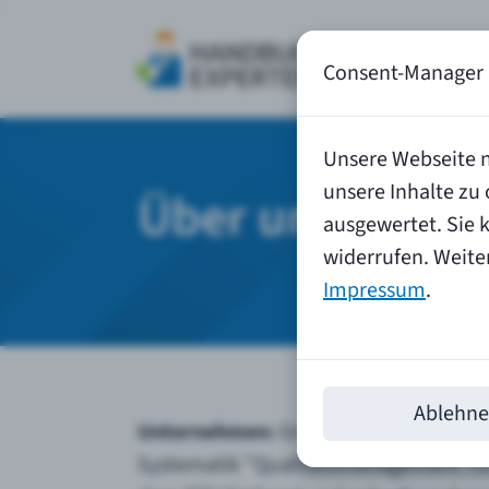
Leistungen
Consent-Manager
Unsere Webseite n
unsere Inhalte z
Über uns
ausgewertet. Sie 
widerrufen. Weite
Impressum
.
Ablehn
Unternehmen:
Gründung der Handbuc
Systematik "Qualitätsmanagement 