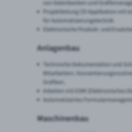
von Datenbanken und Grafikmanag
Projektleitung CD-Applikation mit
für Automatisierungstechnik
Elektronische Produkt- und Ersatzt
Anlagenbau
Technische Dokumentation und Sch
Mitarbeitern. Konvertierungsrout
Grafiken.
Arbeiten mit EDM (Elektronisches
Automatisiertes Formularmanageme
Maschinenbau