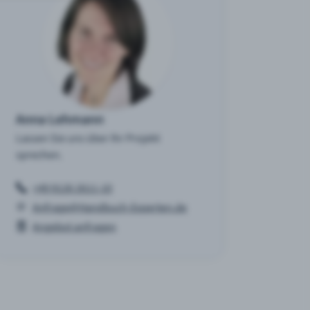
Anna Lehmann
Lassen Sie uns über Ihr Projekt
sprechen.
+49 9126 2611-10
Anfrage@Handbuch-Experten.de
Angebot anfragen