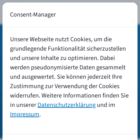
Consent-Manager
Unsere Webseite nutzt Cookies, um die
Die Zukunft der
grundlegende Funktionalität sicherzustellen
und unsere Inhalte zu optimieren. Dabei
Betriebsanleitung für
werden pseudonymisierte Daten gesammelt
Maschinen
und ausgewertet. Sie können jederzeit Ihre
Zustimmung zur Verwendung der Cookies
DIN EN ISO 20607 – Betriebsanleitung: eine
widerrufen. Weitere Informationen finden Sie
Norm für die Betriebsanleitung nach
in unserer
Datenschutzerklärung
und im
Maschinenrichtlinie
Impressum
.